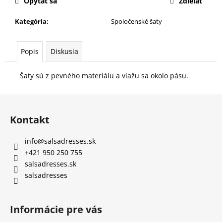
Opýtať sa
Zdieľať
Kategória
:
Spoločenské šaty
Popis
Diskusia
Šaty sú z pevného materiálu a viažu sa okolo pásu.
Z
á
Kontakt
p
ä
info
@
salsadresses.sk
t
+421 950 250 755
i
salsadresses.sk
e
salsadresses
Informácie pre vás