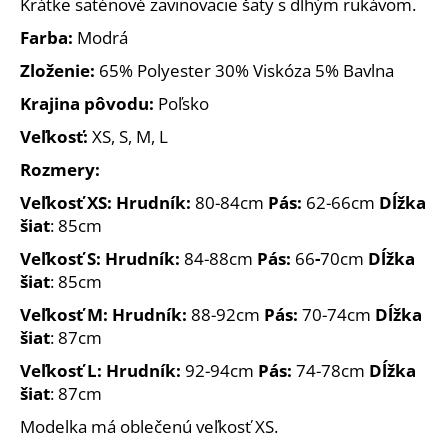
č
Krátke saténové zavinovacie šaty s dlhým rukávom.
a
Farba:
Modrá
m
e
Zloženie:
65% Polyester 30% Viskóza 5% Bavlna
Krajina pôvodu:
Poľsko
Veľkosť:
XS, S, M, L
Rozmery:
Veľkosť XS: Hrudník:
80-84cm
Pás:
62-66cm
Dĺžka
šiat
: 85cm
Veľkosť S: Hrudník:
84-88cm
Pás:
66
-
70cm
Dĺžka
šiat
: 85cm
Veľkosť M: Hrudník:
88-92cm
Pás:
70-74cm
Dĺžka
šiat
: 87cm
Veľkosť L: Hrudník:
92-94cm
Pás:
74-78cm
Dĺžka
šiat
: 87cm
Modelka má oblečenú veľkosť XS.