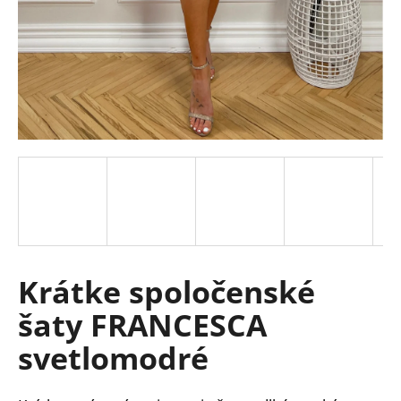
á
j
s
ť
?
HĽADAŤ
Krátke spoločenské
O
d
šaty FRANCESCA
p
o
svetlomodré
r
ú