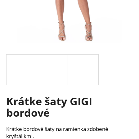
á
j
s
ť
?
HĽADAŤ
Krátke šaty GIGI
O
d
bordové
p
o
r
Krátke bordové šaty na ramienka zdobené
ú
kryštálikmi.