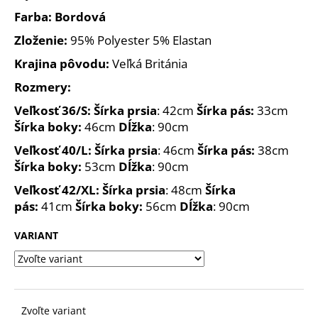
č
a
Farba: Bordová
m
Zloženie:
95% Polyester 5% Elastan
e
Krajina pôvodu:
Veľká Británia
Rozmery:
Veľkosť 36/S: Šírka prsia
: 42cm
Šírka pás:
33cm
Šírka boky:
46cm
Dĺžka
: 90cm
Veľkosť 40/L: Šírka prsia
: 46cm
Šírka pás:
38cm
Šírka boky:
53cm
Dĺžka
: 90cm
Veľkosť 42/XL: Šírka prsia
: 48cm
Šírka
pás:
41cm
Šírka boky:
56cm
Dĺžka
: 90cm
VARIANT
Zvoľte variant