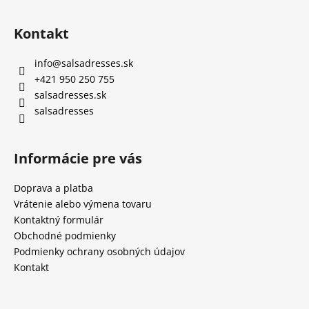
Z
á
Kontakt
p
ä
info
@
salsadresses.sk
t
+421 950 250 755
i
salsadresses.sk
e
salsadresses
Informácie pre vás
Doprava a platba
Vrátenie alebo výmena tovaru
Kontaktný formulár
Obchodné podmienky
Podmienky ochrany osobných údajov
Kontakt