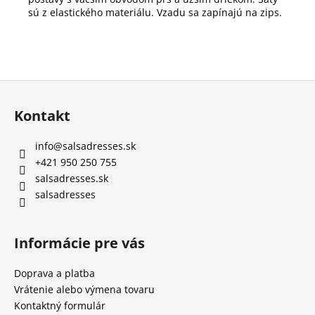
sú z elastického materiálu. Vzadu sa zapínajú na zips.
Z
á
Kontakt
p
ä
info
@
salsadresses.sk
t
+421 950 250 755
i
salsadresses.sk
e
salsadresses
Informácie pre vás
Doprava a platba
Vrátenie alebo výmena tovaru
Kontaktný formulár