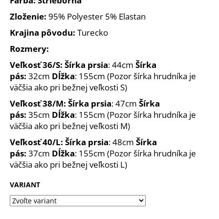
Farba: Strieborná
č
a
Zloženie:
95% Polyester 5% Elastan
m
Krajina pôvodu:
Turecko
e
Rozmery:
Veľkosť 36/S: Šírka prsia
: 44cm
Šírka
pás:
32cm
Dĺžka
: 155cm (Pozor šírka hrudníka je
väčšia ako pri bežnej veľkosti S)
Veľkosť 38/M: Šírka prsia
: 47cm
Šírka
pás:
35cm
Dĺžka
: 155cm (Pozor šírka hrudníka je
väčšia ako pri bežnej veľkosti M)
Veľkosť 40/L: Šírka prsia
: 48cm
Šírka
pás:
37cm
Dĺžka
: 155cm (Pozor šírka hrudníka je
väčšia ako pri bežnej veľkosti L)
VARIANT