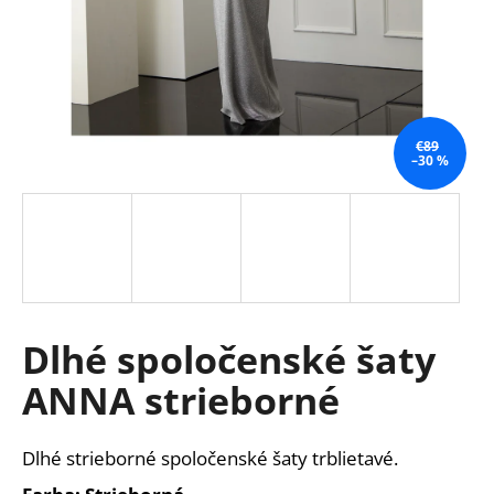
á
j
s
ť
?
€89
–30 %
HĽADAŤ
Dlhé spoločenské šaty
O
d
ANNA strieborné
p
o
r
Dlhé strieborné spoločenské šaty trblietavé.
ú