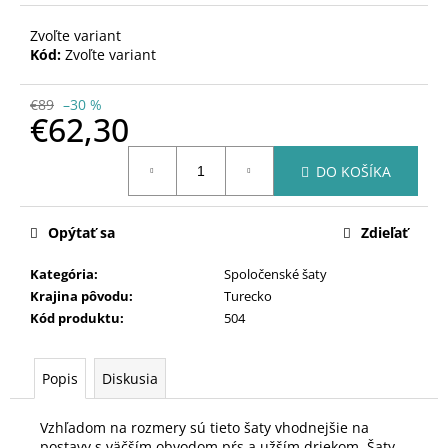
Zvoľte variant
Kód:
Zvoľte variant
€89
–30 %
€62,30
Jednotková
DO KOŠÍKA
cena:
Opýtať sa
Zdieľať
Kategória
:
Spoločenské šaty
Krajina pôvodu
:
Turecko
Kód produktu
:
504
Popis
Diskusia
Vzhľadom na rozmery sú tieto šaty vhodnejšie na
postavy s väčším obvodom pŕs a užším driekom. Šaty